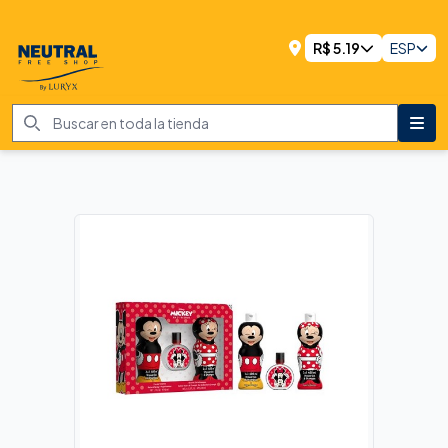
R$
5.19
ESP