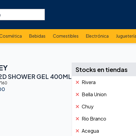
Cosmética
Bebidas
Comestibles
Electrónica
Jugueterí
EY
Stocks en tiendas
2D SHOWER GEL 400ML
Rivera
7160
00
Bella Union
Chuy
Rio Branco
Acegua