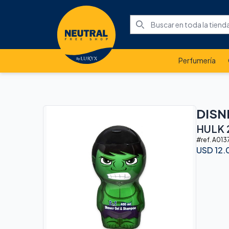
Perfumería
DISN
HULK 
#ref.
A013
USD
12.