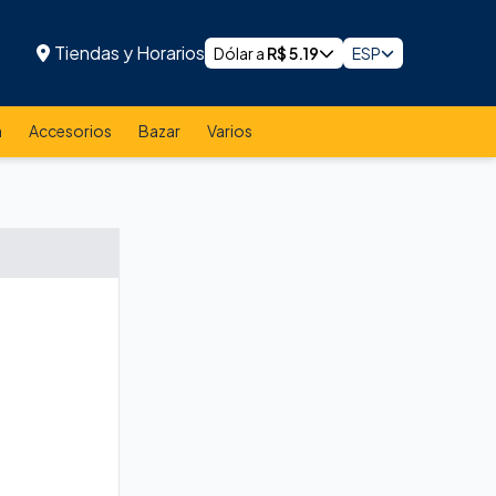
Tiendas y Horarios
Dólar a
R$
5.19
ESP
a
Accesorios
Bazar
Varios