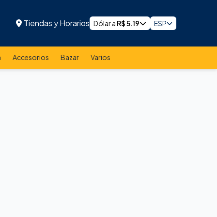
Tiendas y Horarios
Dólar a
R$
5.19
ESP
a
Accesorios
Bazar
Varios