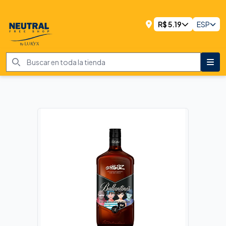
R$
5.19
ESP