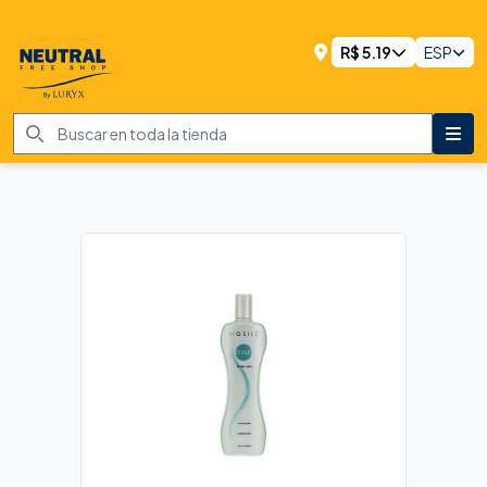
R$
5.19
ESP