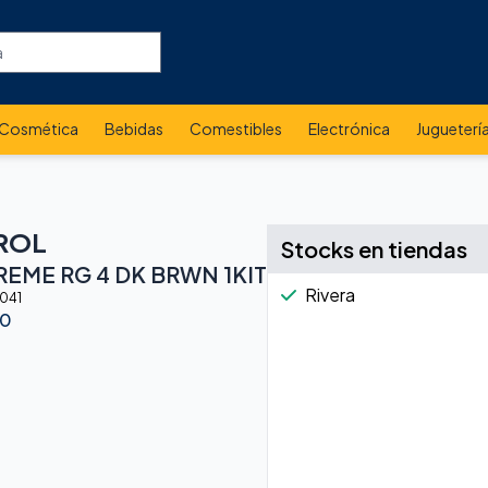
Cosmética
Bebidas
Comestibles
Electrónica
Jugueterí
ROL
Stocks en tiendas
REME RG 4 DK BRWN 1KIT
Rivera
1041
00