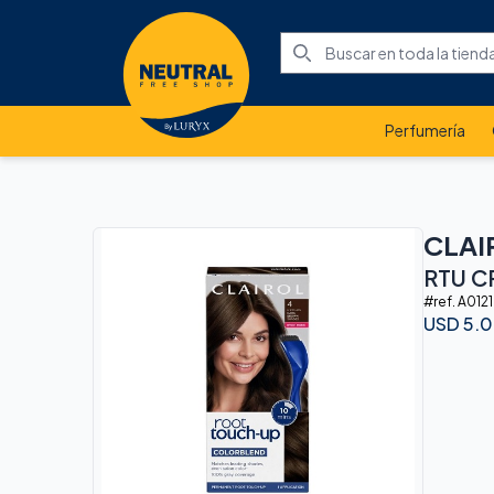
Perfumería
CLAI
RTU C
#ref.
A012
USD
5.