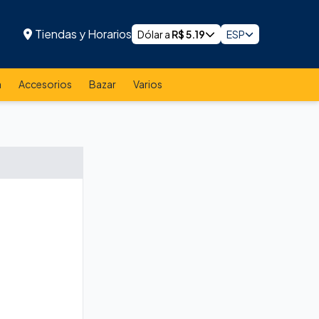
Tiendas y Horarios
Dólar a
R$
5.19
ESP
a
Accesorios
Bazar
Varios