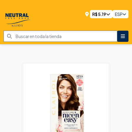
R$
5.19
ESP