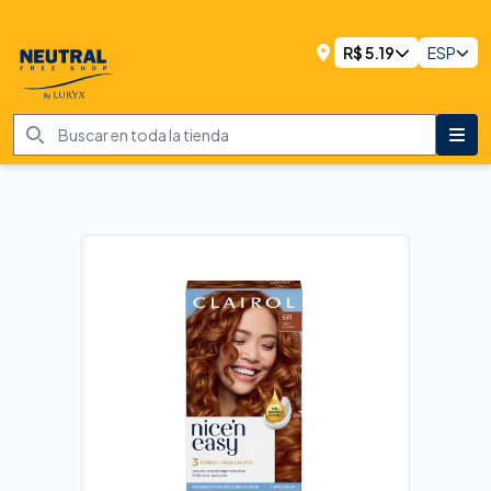
R$
5.19
ESP