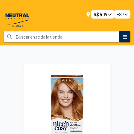
R$
5.19
ESP