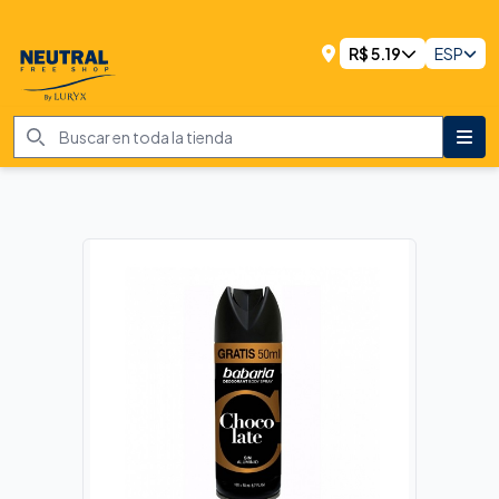
R$
5.19
ESP