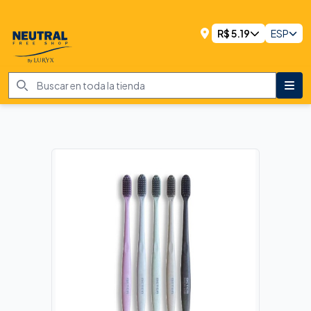
R$
5.19
ESP