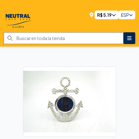
R$
5.19
ESP