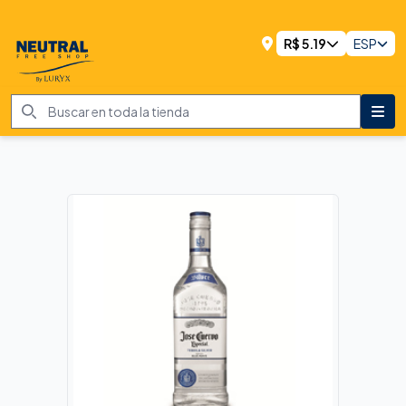
R$
5.19
ESP