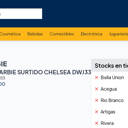
Cosmética
Bebidas
Comestibles
Electrónica
Jugueterí
IE
Stocks en t
ARBIE SURTIDO CHELSEA DWJ33
Bella Union
J33
.00
Acegua
Rio Branco
Artigas
Rivera