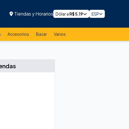
Tiendas y Horarios
Dólar a
R$
5.19
ESP
a
Accesorios
Bazar
Varios
iendas