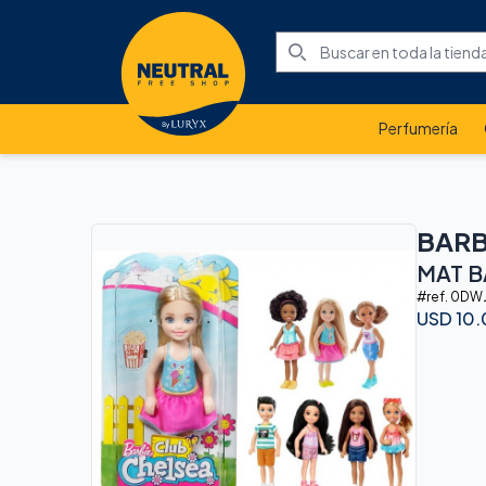
Perfumería
BARB
MAT B
#ref.
0DW
USD
10