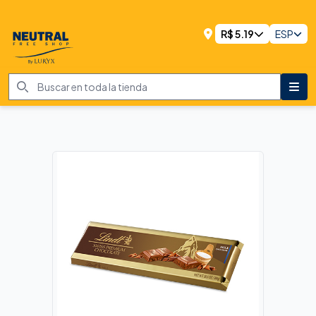
R$
5.19
ESP