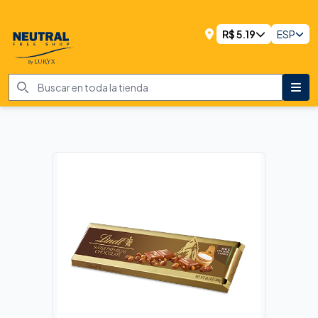
R$
5.19
ESP