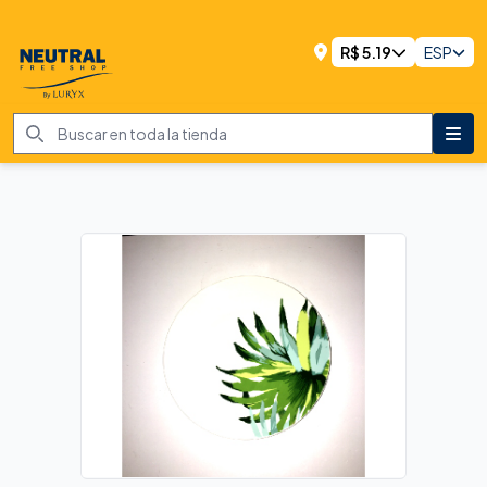
R$
5.19
ESP