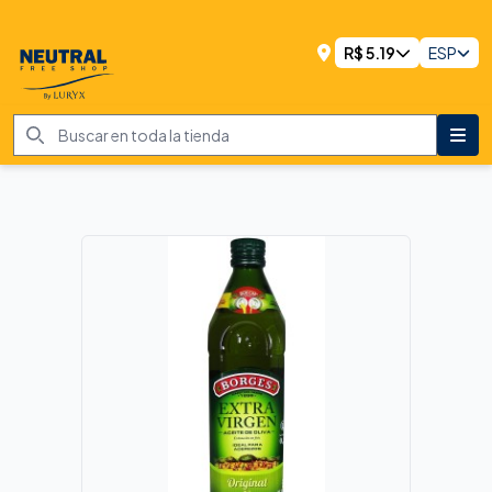
R$
5.19
ESP