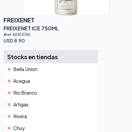
FREIXENET
FREIXENET ICE 750ML
#ref.
A0103745
USD
8.90
Stocks en tiendas
Bella Union
Acegua
Rio Branco
Artigas
Rivera
Chuy