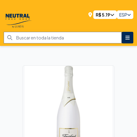
R$
5.19
ESP