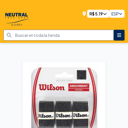
R$
5.19
ESP