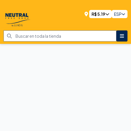
R$
5.19
ESP