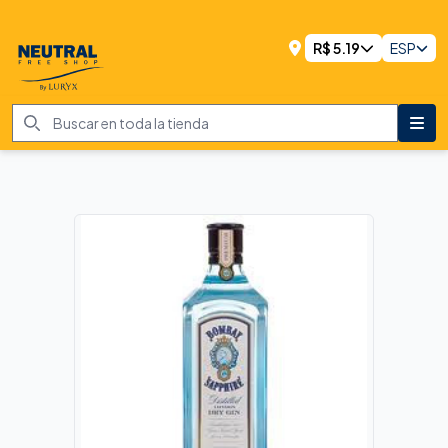
R$
5.19
ESP