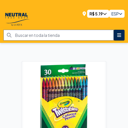
R$
5.19
ESP