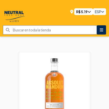
R$
5.19
ESP