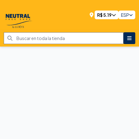
R$
5.19
ESP