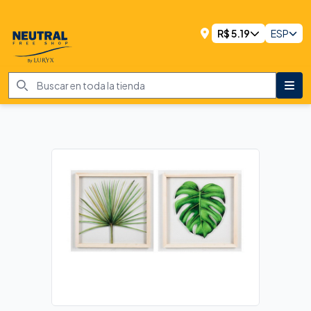
R$
5.19
ESP