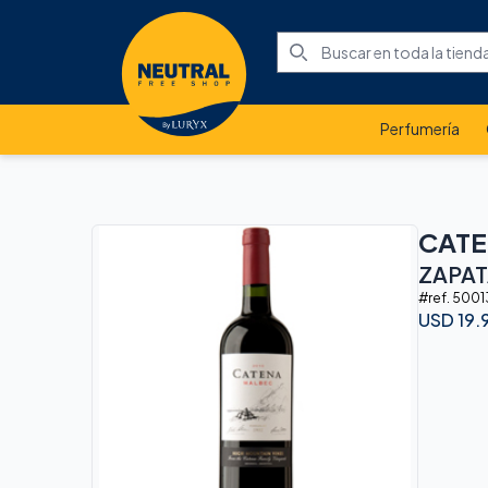
Perfumería
CAT
ZAPA
#ref.
5001
USD
19.