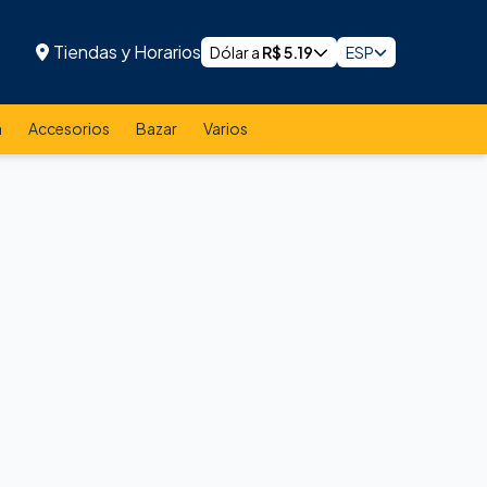
Tiendas y Horarios
Dólar a
R$
5.19
ESP
a
Accesorios
Bazar
Varios