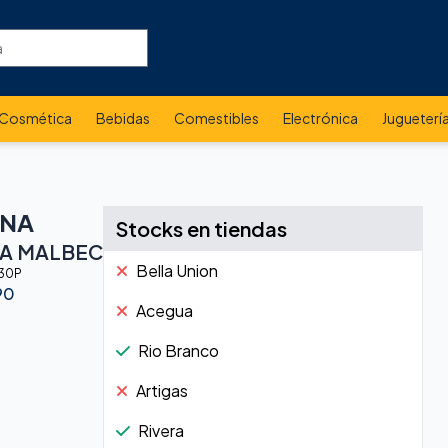
Cosmética
Bebidas
Comestibles
Electrónica
Jugueterí
ENA
Stocks en tiendas
TA MALBEC
Bella Union
30P
90
Acegua
Rio Branco
Artigas
Rivera