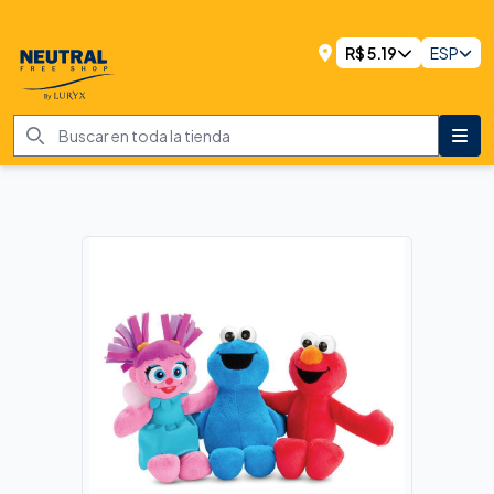
R$
5.19
ESP