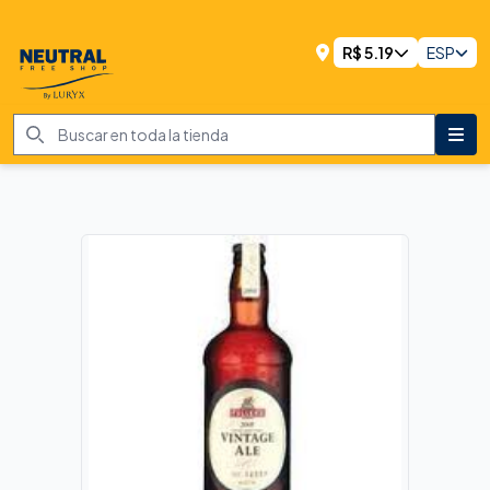
R$
5.19
ESP