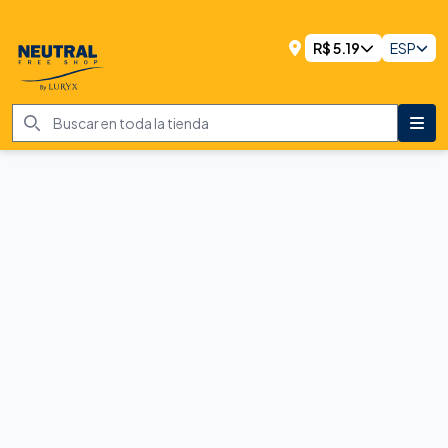
R$
5.19
ESP