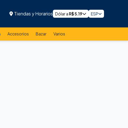
Tiendas y Horarios
Dólar a
R$
5.19
ESP
a
Accesorios
Bazar
Varios