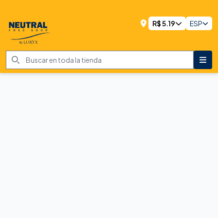
R$
5.19
ESP