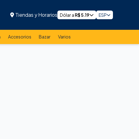
Tiendas y Horarios
Dólar a
R$
5.19
ESP
a
Accesorios
Bazar
Varios