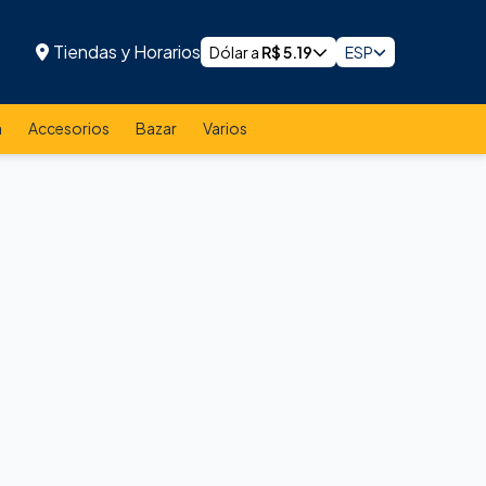
Tiendas y Horarios
Dólar a
R$
5.19
ESP
a
Accesorios
Bazar
Varios