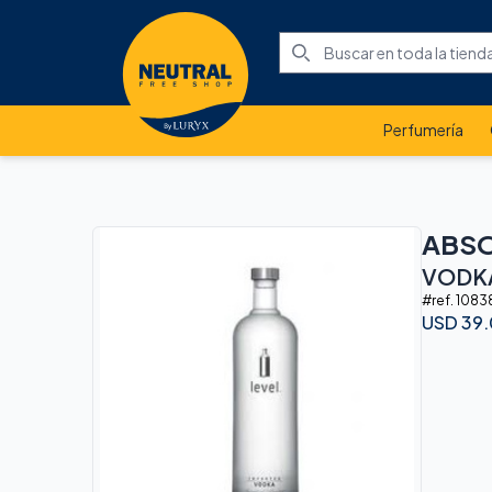
Perfumería
ABS
VODKA
#ref.
1083
USD
39