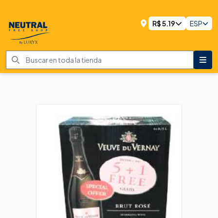
R$
5.19
ESP