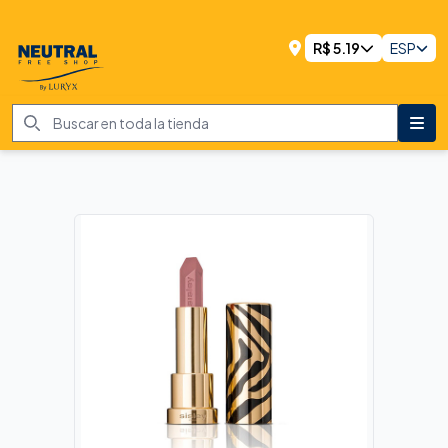
R$
5.19
ESP