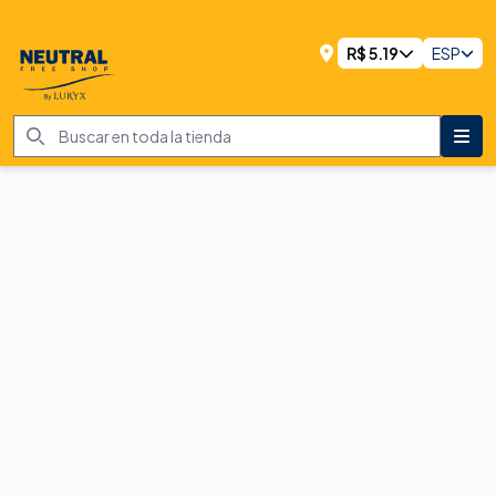
R$
5.19
ESP