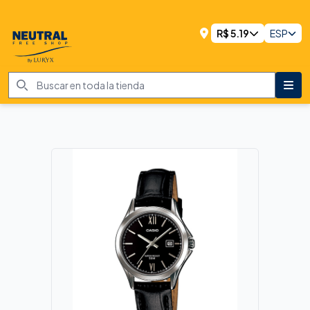
R$
5.19
ESP