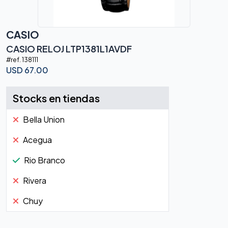
CASIO
CASIO RELOJ LTP1381L1AVDF
#ref.
138111
USD
67.00
Stocks en tiendas
Bella Union
Acegua
Rio Branco
Rivera
Chuy