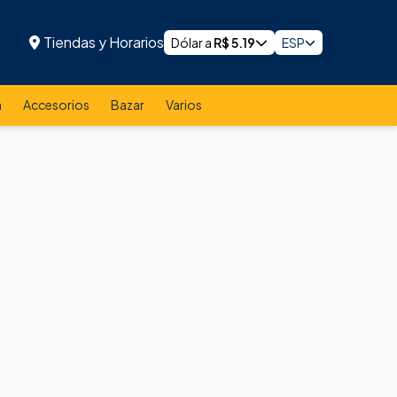
Tiendas y Horarios
Dólar a
R$
5.19
ESP
a
Accesorios
Bazar
Varios