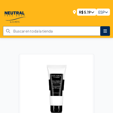
R$
5.19
ESP