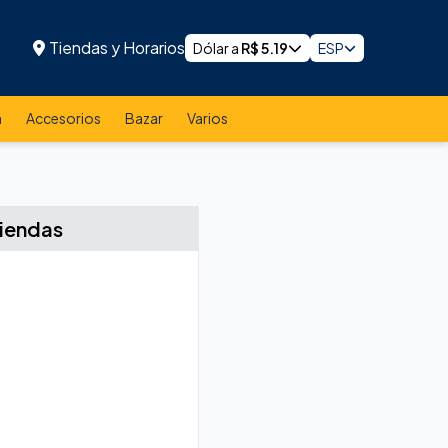
Tiendas y Horarios
Dólar a
R$
5.19
ESP
a
Accesorios
Bazar
Varios
tiendas