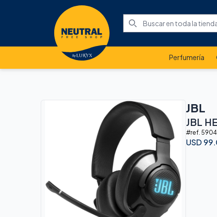
Perfumería
JBL
JBL 
#ref.
590
USD
99