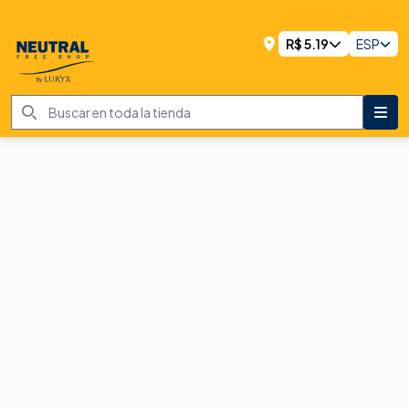
R$
5.19
ESP