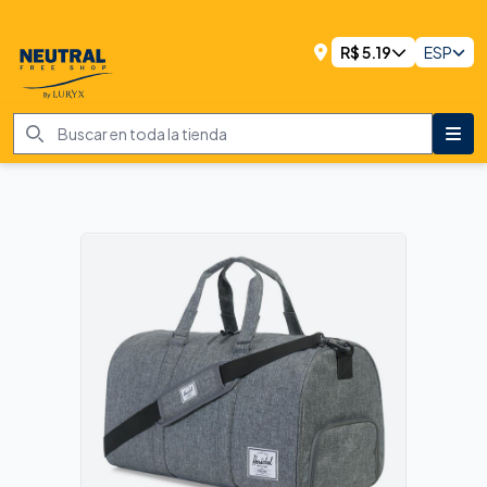
R$
5.19
ESP