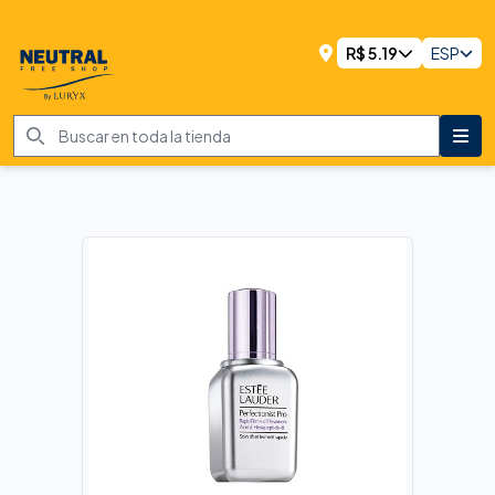
R$
5.19
ESP