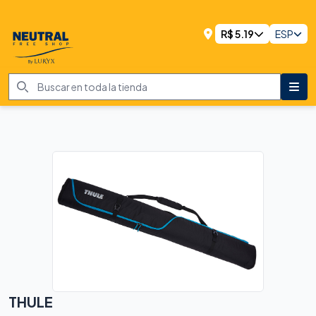
R$
5.19
ESP
THULE