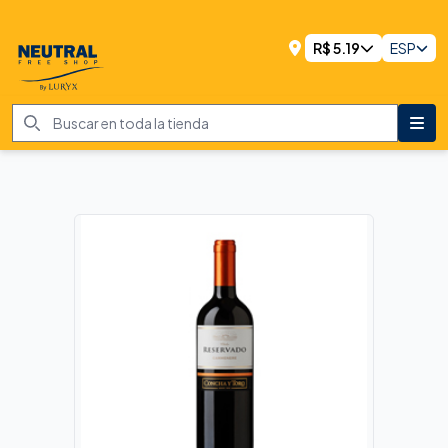
R$
5.19
ESP