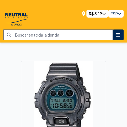
R$
5.19
ESP