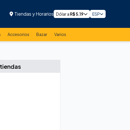
Tiendas y Horarios
Dólar a
R$
5.19
ESP
a
Accesorios
Bazar
Varios
 tiendas