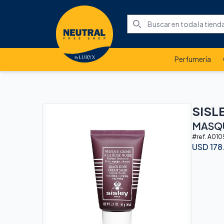
Perfumería
SISL
MASQU
#ref.
A010
USD
178