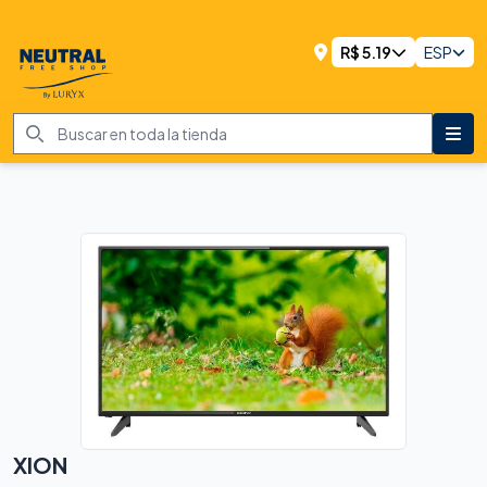
R$
5.19
ESP
XION