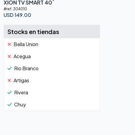
XION TV SMART 40´
#ref.
304010
USD
149.00
Stocks en tiendas
Bella Union
Acegua
Rio Branco
Artigas
Rivera
Chuy