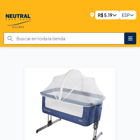
R$
5.19
ESP